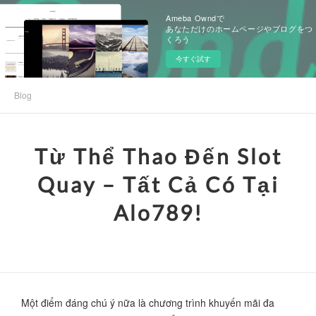
Ameba Owndで
あなただけのホームページやブログをつ
くろう
今すぐ試す
Blog
Từ Thể Thao Đến Slot
Quay – Tất Cả Có Tại
Alo789!
Một điểm đáng chú ý nữa là chương trình khuyến mãi đa